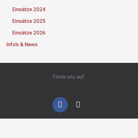
Einsätze 2024
Einsätze 2025
Einsätze 2026
Info's & News
Finde uns auf:
F
I
a
n
c
s
e
t
b
a