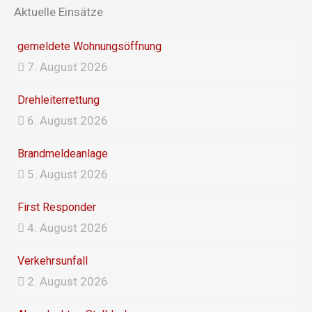
o
g
Aktuelle Einsätze
o
r
k
a
gemeldete Wohnungsöffnung
m
7. August 2026
Drehleiterrettung
6. August 2026
Brandmeldeanlage
5. August 2026
First Responder
4. August 2026
Verkehrsunfall
2. August 2026