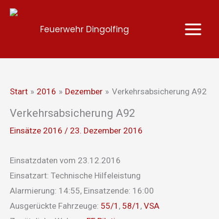
Zum
Inhalt
Feuerwehr Dingolfing
springen
Start
2016
Dezember
Verkehrsabsicherung A92
Verkehrsabsicherung A92
Einsätze 2016
/
23. Dezember 2016
Einsatzdaten vom 23.12.2016
Einsatzart: Technische Hilfeleistung
Alarmierung: 14:55, Einsatzende: 16:00
Ausgerückte Fahrzeuge:
55/1
,
58/1
,
VSA