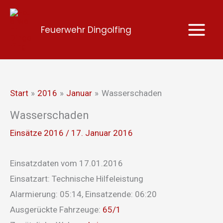
Zum
Inhalt
Feuerwehr Dingolfing
springen
Start
2016
Januar
Wasserschaden
Wasserschaden
Einsätze 2016
/
17. Januar 2016
Einsatzdaten vom 17.01.2016
Einsatzart: Technische Hilfeleistung
Alarmierung: 05:14, Einsatzende: 06:20
Ausgerückte Fahrzeuge:
65/1