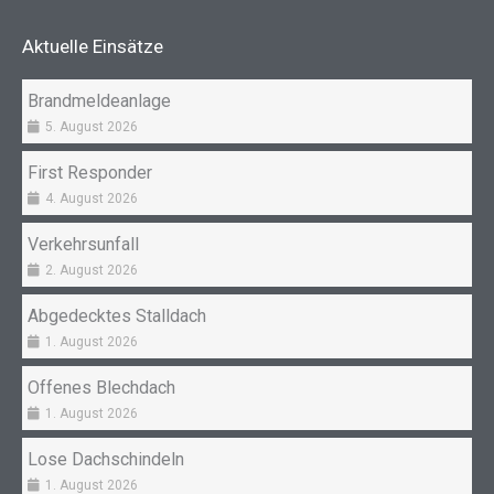
b
a
o
g
Aktuelle Einsätze
o
r
k
a
Brandmeldeanlage
m
5. August 2026
First Responder
4. August 2026
Verkehrsunfall
2. August 2026
Abgedecktes Stalldach
1. August 2026
Offenes Blechdach
1. August 2026
Lose Dachschindeln
1. August 2026