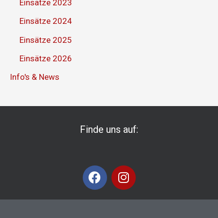
Einsätze 2023
Einsätze 2024
Einsätze 2025
Einsätze 2026
Info's & News
Finde uns auf:
F
I
a
n
c
s
e
t