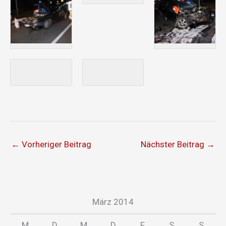
←
Vorheriger Beitrag
Nächster Beitrag
→
März 2014
M
D
M
D
F
S
S