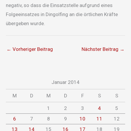
negativ, so dass die Einsatzstelle aufgrund eines
Folgeeinsatzes in Dingolfing an die örtlichen Kräfte
übergeben wurde.
←
Vorheriger Beitrag
Nächster Beitrag
→
Januar 2014
M
D
M
D
F
S
S
1
2
3
4
5
6
7
8
9
10
11
12
13
14
15
16
17
18
19