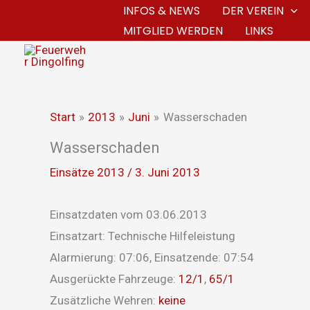
Zum
INFOS & NEWS
DER VEREIN
MITGLIED WERDEN
LINKS
Inhalt
springen
Start
2013
Juni
Wasserschaden
Wasserschaden
Einsätze 2013
/
3. Juni 2013
Einsatzdaten vom 03.06.2013
Einsatzart: Technische Hilfeleistung
Alarmierung: 07:06, Einsatzende: 07:54
Ausgerückte Fahrzeuge:
12/1
,
65/1
Zusätzliche Wehren:
keine