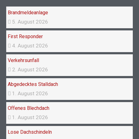
o
r
k
a
Brandmeldeanlage
m
5. August 2026
First Responder
4. August 2026
Verkehrsunfall
2. August 2026
Abgedecktes Stalldach
1. August 2026
Offenes Blechdach
1. August 2026
Lose Dachschindeln