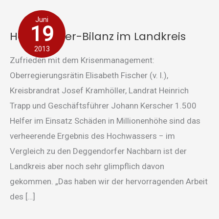
Hochwasser-
Juni
Bilanz
19
Hochwasser-Bilanz im Landkreis
im
2013
Landkreis
Zufrieden mit dem Krisenmanagement:
Oberregierungsrätin Elisabeth Fischer (v. l.),
Kreisbrandrat Josef Kramhöller, Landrat Heinrich
Trapp und Geschäftsführer Johann Kerscher 1.500
Helfer im Einsatz Schäden in Millionenhöhe sind das
verheerende Ergebnis des Hochwassers − im
Vergleich zu den Deggendorfer Nachbarn ist der
Landkreis aber noch sehr glimpflich davon
gekommen. „Das haben wir der hervorragenden Arbeit
des […]