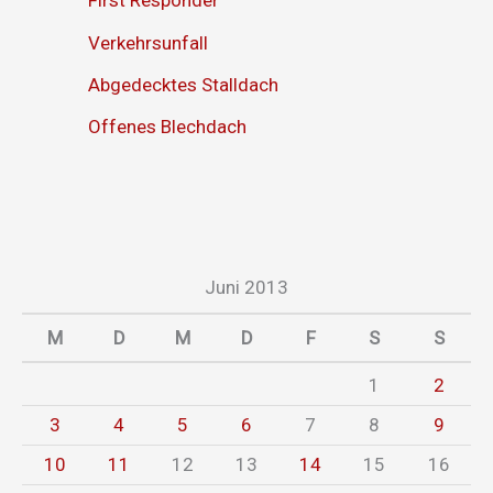
First Responder
Verkehrsunfall
Abgedecktes Stalldach
Offenes Blechdach
Juni 2013
M
D
M
D
F
S
S
1
2
3
4
5
6
7
8
9
10
11
12
13
14
15
16