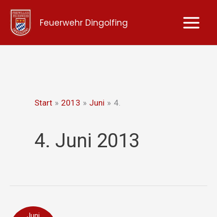
Zum
Feuerwehr Dingolfing
Inhalt
springen
Start
2013
Juni
4.
4. Juni 2013
gemeldeter
Juni