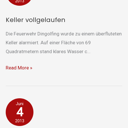
2013
Keller vollgelaufen
Die Feuerwehr Dingolfing wurde zu einem überfluteten
Keller alarmiert. Auf einer Fläche von 69
Quadratmetern stand klares Wasser c...
Read More »
Sandsack-
Juni
4
Transport
nach
2013