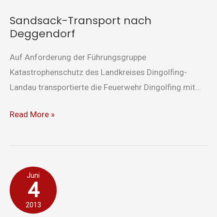
Deggendorf
Sandsack-Transport nach
Deggendorf
Auf Anforderung der Führungsgruppe
Katastrophenschutz des Landkreises Dingolfing-
Landau transportierte die Feuerwehr Dingolfing mit...
Read More »
gemeldete
Juni
4
Tierrettung
2013