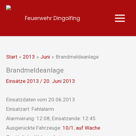
Zum
Inhalt
Feuerwehr Dingolfing
springen
Start
2013
Juni
Brandmeldeanlage
Brandmeldeanlage
Einsätze 2013
/
20. Juni 2013
Einsatzdaten vom 20.06.2013
Einsatzart: Fehlalarm
Alarmierung: 12:08, Einsatzende: 12:45
Ausgerückte Fahrzeuge:
10/1
,
auf Wache