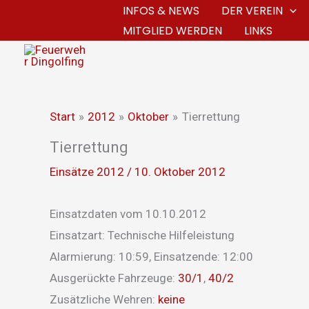
Zum
INFOS & NEWS
DER VEREIN
MITGLIED WERDEN
LINKS
Inhalt
springen
Start
2012
Oktober
Tierrettung
Tierrettung
Einsätze 2012
/
10. Oktober 2012
Einsatzdaten vom 10.10.2012
Einsatzart: Technische Hilfeleistung
Alarmierung: 10:59, Einsatzende: 12:00
Ausgerückte Fahrzeuge:
30/1
,
40/2
Zusätzliche Wehren:
keine