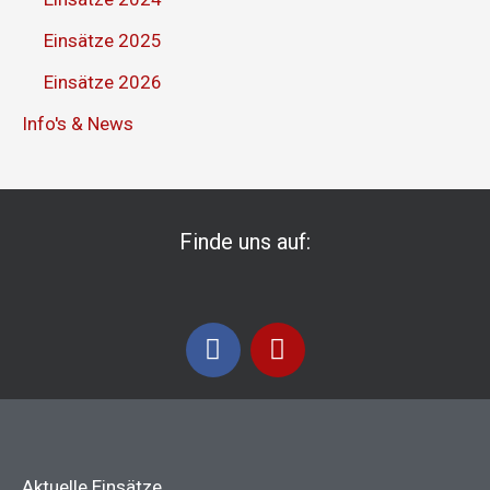
Einsätze 2025
Einsätze 2026
Info's & News
Finde uns auf:
F
I
a
n
c
s
e
t
b
a
o
g
Aktuelle Einsätze