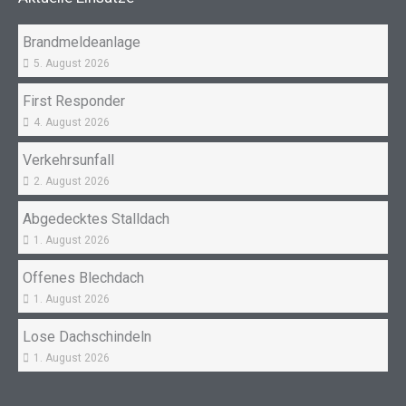
o
r
k
a
Brandmeldeanlage
m
5. August 2026
First Responder
4. August 2026
Verkehrsunfall
2. August 2026
Abgedecktes Stalldach
1. August 2026
Offenes Blechdach
1. August 2026
Lose Dachschindeln
1. August 2026