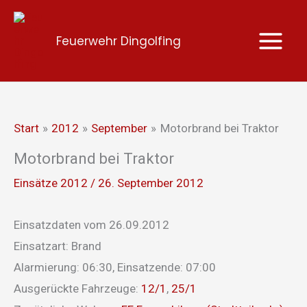
Zum
Inhalt
Feuerwehr Dingolfing
springen
Start
2012
September
Motorbrand bei Traktor
Motorbrand bei Traktor
Einsätze 2012
/
26. September 2012
Einsatzdaten vom 26.09.2012
Einsatzart: Brand
Alarmierung: 06:30, Einsatzende: 07:00
Ausgerückte Fahrzeuge:
12/1
,
25/1