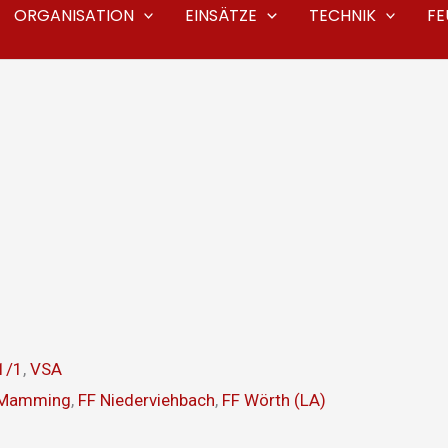
ORGANISATION
EINSÄTZE
TECHNIK
F
1/1
,
VSA
 Mamming
,
FF Niederviehbach
,
FF Wörth (LA)