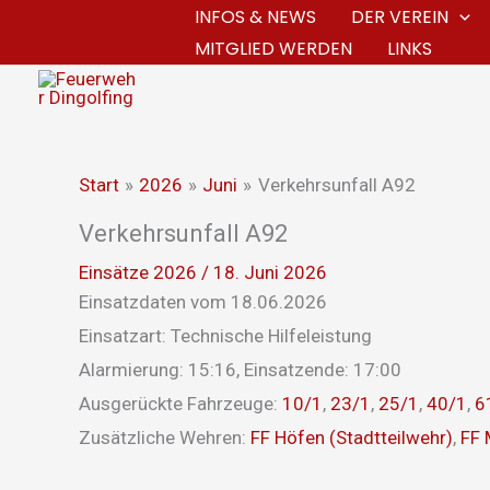
Zum
INFOS & NEWS
DER VEREIN
MITGLIED WERDEN
LINKS
Inhalt
springen
Start
2026
Juni
Verkehrsunfall A92
Verkehrsunfall A92
Einsätze 2026
/
18. Juni 2026
Einsatzdaten vom 18.06.2026
Einsatzart: Technische Hilfeleistung
Alarmierung: 15:16, Einsatzende: 17:00
Ausgerückte Fahrzeuge:
10/1
,
23/1
,
25/1
,
40/1
,
6
Zusätzliche Wehren:
FF Höfen (Stadtteilwehr)
,
FF