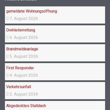
o
r
k
a
gemeldete Wohnungsöffnung
m
7. August 2026
Drehleiterrettung
6. August 2026
Brandmeldeanlage
5. August 2026
First Responder
4. August 2026
Verkehrsunfall
2. August 2026
Abgedecktes Stalldach