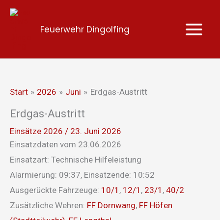
Zum
Inhalt
Feuerwehr Dingolfing
springen
Start
2026
Juni
Erdgas-Austritt
Erdgas-Austritt
Einsätze 2026
/
23. Juni 2026
Einsatzdaten vom 23.06.2026
Einsatzart: Technische Hilfeleistung
Alarmierung: 09:37, Einsatzende: 10:52
Ausgerückte Fahrzeuge:
10/1
,
12/1
,
23/1
,
40/2
Zusätzliche Wehren:
FF Dornwang
,
FF Höfen