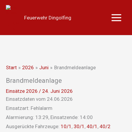
Zum
Main
Inhalt
Menu
Feuerwehr Dingolfing
springen
Start
2026
Juni
Brandmeldeanlage
Brandmeldeanlage
Einsätze 2026
/
24. Juni 2026
Einsatzdaten vom 24.06.2026
Einsatzart: Fehlalarm
Alarmierung: 13:29, Einsatzende: 14:00
Ausgerückte Fahrzeuge:
10/1
,
30/1
,
40/1
,
40/2