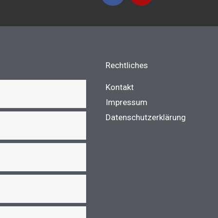
c
s
e
t
b
a
o
g
o
r
Rechtliches
k
a
m
Kontakt
Impressum
Datenschutzerklärung