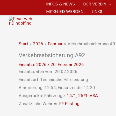
Zum
INFOS & NEWS
DER VEREIN
MITGLIED WERDEN
LINKS
Inhalt
springen
Start
2026
Februar
Verkehrsabsicherung A9
Verkehrsabsicherung A92
Einsätze 2026
/
20. Februar 2026
Einsatzdaten vom 20.02.2026
Einsatzart: Technische Hilfeleistung
Alarmierung: 12:54, Einsatzende: 14:20
Ausgerückte Fahrzeuge:
14/1
,
25/1
,
VSA
Zusätzliche Wehren:
FF Pilsting