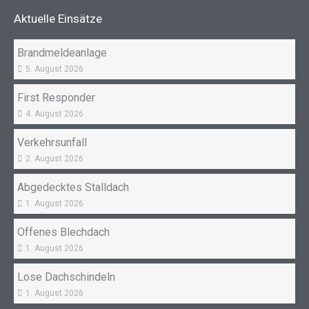
o
g
Aktuelle Einsätze
o
r
k
a
Brandmeldeanlage
m
5. August 2026
First Responder
4. August 2026
Verkehrsunfall
2. August 2026
Abgedecktes Stalldach
1. August 2026
Offenes Blechdach
1. August 2026
Lose Dachschindeln
1. August 2026