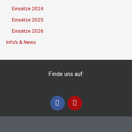
Einsätze 2024
Einsätze 2025
Einsätze 2026
Info's & News
Finde uns auf:
F
I
a
n
c
s
e
t
b
a