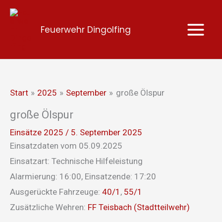
Zum
Inhalt
Feuerwehr Dingolfing
springen
Start
2025
September
große Ölspur
große Ölspur
Einsätze 2025
/
5. September 2025
Einsatzdaten vom 05.09.2025
Einsatzart: Technische Hilfeleistung
Alarmierung: 16:00, Einsatzende: 17:20
Ausgerückte Fahrzeuge:
40/1
,
55/1
Zusätzliche Wehren:
FF Teisbach (Stadtteilwehr)