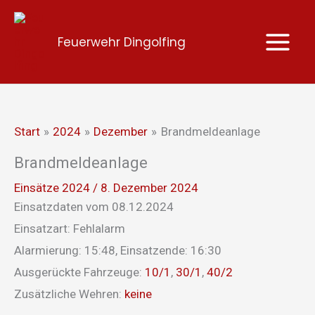
Zum
Inhalt
Feuerwehr Dingolfing
springen
Start
2024
Dezember
Brandmeldeanlage
Brandmeldeanlage
Einsätze 2024
/
8. Dezember 2024
Einsatzdaten vom 08.12.2024
Einsatzart: Fehlalarm
Alarmierung: 15:48, Einsatzende: 16:30
Ausgerückte Fahrzeuge:
10/1
,
30/1
,
40/2
Zusätzliche Wehren:
keine