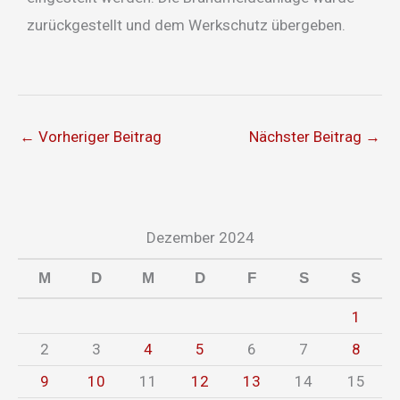
zurückgestellt und dem Werkschutz übergeben.
←
Vorheriger Beitrag
Nächster Beitrag
→
Dezember 2024
M
D
M
D
F
S
S
1
2
3
4
5
6
7
8
9
10
11
12
13
14
15