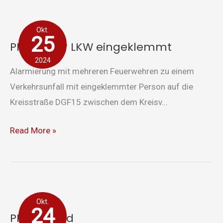
PKW
Okt.
unter
25
PKW unter LKW eingeklemmt
LKW
2024
eingeklemmt
Alarmierung mit mehreren Feuerwehren zu einem
Verkehrsunfall mit eingeklemmter Person auf die
Kreisstraße DGF15 zwischen dem Kreisv...
Read More »
PKW-
Okt.
Brand
24
PKW-Brand