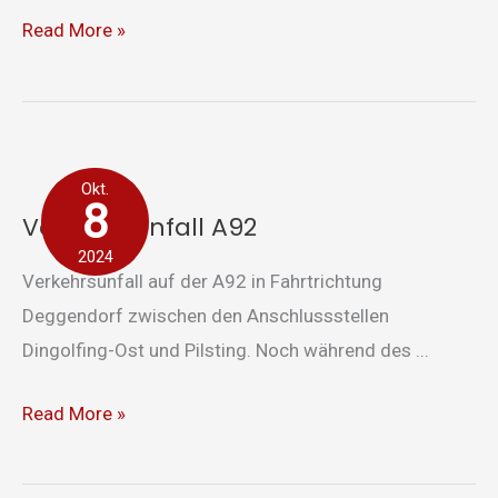
Read More »
Verkehrsunfall
Okt.
A92
8
Verkehrsunfall A92
2024
Verkehrsunfall auf der A92 in Fahrtrichtung
Deggendorf zwischen den Anschlussstellen
Dingolfing-Ost und Pilsting. Noch während des ...
Read More »