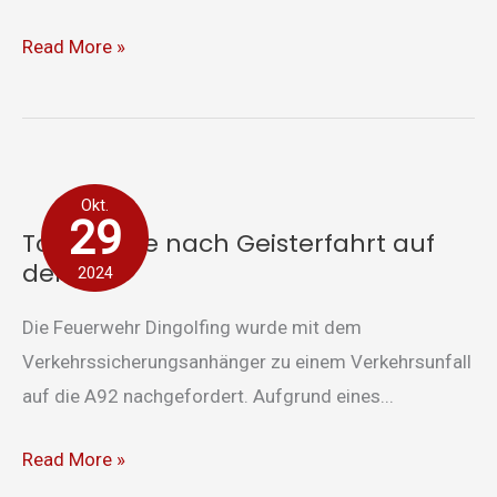
Read More »
Todesfolge
Okt.
nach
29
Todesfolge nach Geisterfahrt auf
Geisterfahrt
der A92
2024
auf
der
Die Feuerwehr Dingolfing wurde mit dem
A92
Verkehrssicherungsanhänger zu einem Verkehrsunfall
auf die A92 nachgefordert. Aufgrund eines...
Read More »