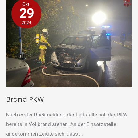
Okt.
PKW
29
2024
Brand PKW
Nach erster Rückmeldung der Leitstelle soll der PKW
bereits in Vollbrand stehen. An der Einsatzstelle
angekommen zeigte sich, dass ...