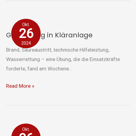
Großübung
Okt.
in
26
Großübung in Kläranlage
Kläranlage
2024
Brand, Säureaustritt, technische Hilfeleistung,
Wasserrettung – eine Übung, die die Einsatzkräfte
forderte, fand am Wochene...
Read More »
Maschinisten-
Okt.
Lehrgang