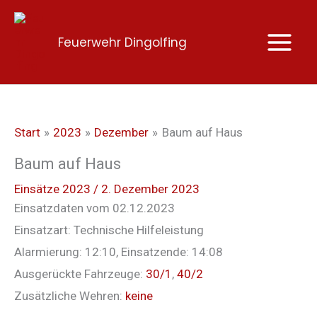
Zum
Inhalt
Feuerwehr Dingolfing
springen
Start
2023
Dezember
Baum auf Haus
Baum auf Haus
Einsätze 2023
/
2. Dezember 2023
Einsatzdaten vom 02.12.2023
Einsatzart: Technische Hilfeleistung
Alarmierung: 12:10, Einsatzende: 14:08
Ausgerückte Fahrzeuge:
30/1
,
40/2
Zusätzliche Wehren:
keine