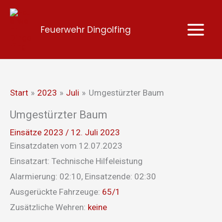
Zum
Inhalt
Feuerwehr Dingolfing
springen
Start
2023
Juli
Umgestürzter Baum
Umgestürzter Baum
Einsätze 2023
/
12. Juli 2023
Einsatzdaten vom 12.07.2023
Einsatzart: Technische Hilfeleistung
Alarmierung: 02:10, Einsatzende: 02:30
Ausgerückte Fahrzeuge:
65/1
Zusätzliche Wehren:
keine