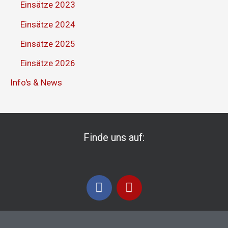
Einsätze 2023
Einsätze 2024
Einsätze 2025
Einsätze 2026
Info's & News
Finde uns auf:
F
I
a
n
c
s
e
t