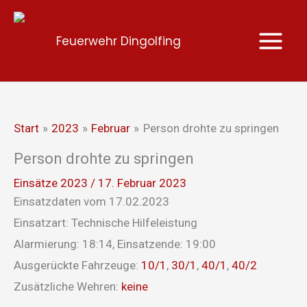
Zum
Inhalt
Feuerwehr Dingolfing
springen
Start
2023
Februar
Person drohte zu springen
Person drohte zu springen
Einsätze 2023
/
17. Februar 2023
Einsatzdaten vom 17.02.2023
Einsatzart: Technische Hilfeleistung
Alarmierung: 18:14, Einsatzende: 19:00
Ausgerückte Fahrzeuge:
10/1
,
30/1
,
40/1
,
40/2
Zusätzliche Wehren:
keine