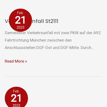
Verkehrsunfall
Feb.
St2111
21
Verkehrsunfall St2111
2023
Gemeldeter Verkehrsunfall mit zwei PKW auf der A92
Fahrtrichtung München zwischen den
Anschlussstellen DGF-Ost und DGF-Mitte. Durch...
Read More »
Unterstützung
Feb.
21
Rettungsdienst
2023