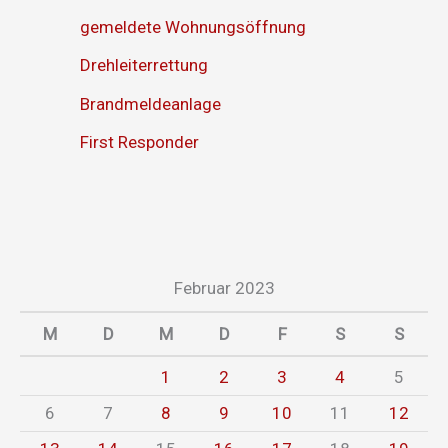
gemeldete Wohnungsöffnung
Drehleiterrettung
Brandmeldeanlage
First Responder
Februar 2023
M
D
M
D
F
S
S
1
2
3
4
5
6
7
8
9
10
11
12