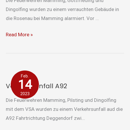
Die Feuerwehren Mamming, Gottfrieding und
Dingolfing wurden zu einem verrauchten Gebäude in
die Rosenau bei Mamming alarmiert. Vor ...
Read More »
Verkehrsunfall
Feb.
A92
14
Verkehrsunfall A92
2023
Die Feuerwehren Mamming, Pilsting und Dingolfing
mit dem VSA wurden zu einem Verkehrsunfall aud die
A92 Fahrtrichtung Deggendorf zwi...