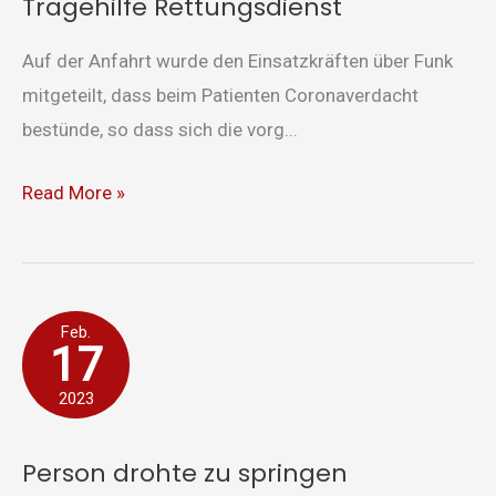
Tragehilfe Rettungsdienst
Auf der Anfahrt wurde den Einsatzkräften über Funk
mitgeteilt, dass beim Patienten Coronaverdacht
bestünde, so dass sich die vorg...
Read More »
Person
Feb.
17
drohte
zu
2023
springen
Person drohte zu springen