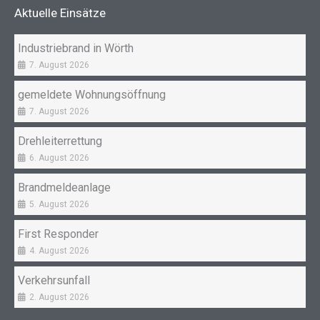
o
g
Aktuelle Einsätze
o
r
k
a
Industriebrand in Wörth
m
7. August 2026
gemeldete Wohnungsöffnung
7. August 2026
Drehleiterrettung
6. August 2026
Brandmeldeanlage
5. August 2026
First Responder
4. August 2026
Verkehrsunfall
2. August 2026