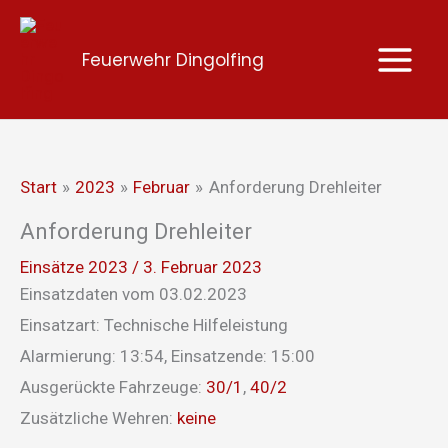
Zum
Inhalt
Feuerwehr Dingolfing
springen
Start
2023
Februar
Anforderung Drehleiter
Anforderung Drehleiter
Einsätze 2023
/
3. Februar 2023
Einsatzdaten vom 03.02.2023
Einsatzart: Technische Hilfeleistung
Alarmierung: 13:54, Einsatzende: 15:00
Ausgerückte Fahrzeuge:
30/1
,
40/2
Zusätzliche Wehren:
keine