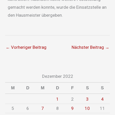
gemacht werden konnte, wurde die Einsatzstelle an
den Hausmeister übergeben.
←
Vorheriger Beitrag
Nächster Beitrag
→
Dezember 2022
M
D
M
D
F
S
S
1
2
3
4
5
6
7
8
9
10
11