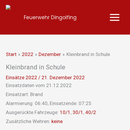
Zum
Inhalt
Feuerwehr Dingolfing
springen
Start
2022
Dezember
Kleinbrand in Schule
Kleinbrand in Schule
Einsätze 2022
/
21. Dezember 2022
Einsatzdaten vom 21.12.2022
Einsatzart: Brand
Alarmierung: 06:40, Einsatzende: 07:25
Ausgerückte Fahrzeuge:
10/1
,
30/1
,
40/2
Zusätzliche Wehren:
keine