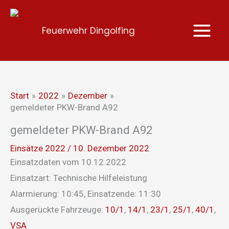
Zum
Inhalt
Feuerwehr Dingolfing
springen
Start
2022
Dezember
gemeldeter PKW-Brand A92
gemeldeter PKW-Brand A92
Einsätze 2022
/
10. Dezember 2022
Einsatzdaten vom 10.12.2022
Einsatzart: Technische Hilfeleistung
Alarmierung: 10:45, Einsatzende: 11:30
Ausgerückte Fahrzeuge:
10/1
,
14/1
,
23/1
,
25/1
,
40/1
,
VSA