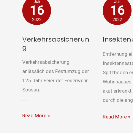
Verkehrsabsicherung
Insektenumsi
Juli
Juli
16
16
2022
2022
Verkehrsabsicherun
Insekte
g
Entfernung e
Verkehrsabsicherung
Insektennest
anlässlich des Festumzug der
Spitzboden e
125 Jahr Feier der Feuerwehr
Wohnhauses. D
Sossau.
akut erkrankt
...
durch die angr
Read More »
Read More »