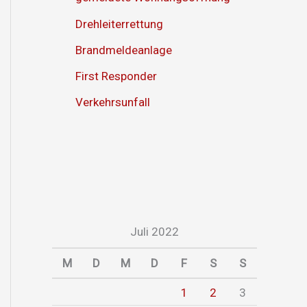
Drehleiterrettung
Brandmeldeanlage
First Responder
Verkehrsunfall
Juli 2022
M
D
M
D
F
S
S
1
2
3