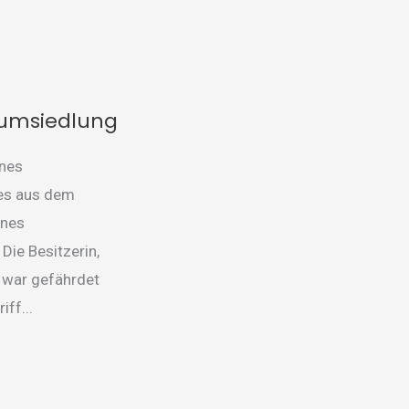
edlung
numsiedlung
ines
es aus dem
ines
ie Besitzerin,
, war gefährdet
iff...