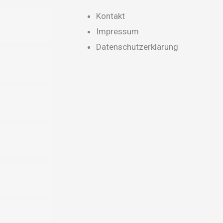
k
a
Main
Kontakt
m
Menu
Impressum
Datenschutzerklärung