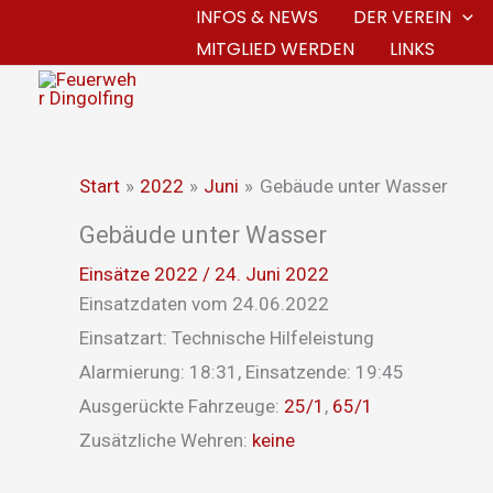
Zum
INFOS & NEWS
DER VEREIN
MITGLIED WERDEN
LINKS
Inhalt
springen
Start
2022
Juni
Gebäude unter Wasser
Gebäude unter Wasser
Einsätze 2022
/
24. Juni 2022
Einsatzdaten vom 24.06.2022
Einsatzart: Technische Hilfeleistung
Alarmierung: 18:31, Einsatzende: 19:45
Ausgerückte Fahrzeuge:
25/1
,
65/1
Zusätzliche Wehren:
keine