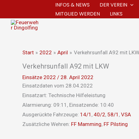
Zum
INFOS & NEWS
DER VEREIN
MITGLIED WERDEN
LINKS
Inhalt
springen
Start
2022
April
Verkehrsunfall A92 mit LK
Verkehrsunfall A92 mit LKW
Einsätze 2022
/
28. April 2022
Einsatzdaten vom 28.04.2022
Einsatzart: Technische Hilfeleistung
Alarmierung: 09:11, Einsatzende: 10:40
Ausgerückte Fahrzeuge:
14/1
,
40/2
,
58/1
,
VSA
Zusätzliche Wehren:
FF Mamming
,
FF Pilsting