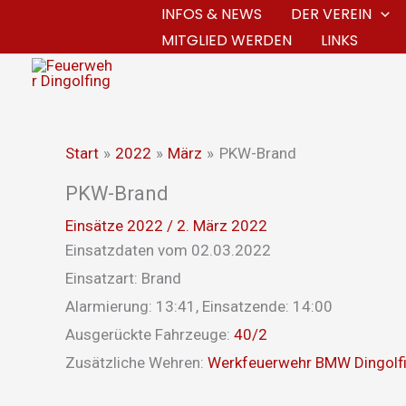
Zum
INFOS & NEWS
DER VEREIN
MITGLIED WERDEN
LINKS
Inhalt
springen
Start
2022
März
PKW-Brand
PKW-Brand
Einsätze 2022
/
2. März 2022
Einsatzdaten vom 02.03.2022
Einsatzart: Brand
Alarmierung: 13:41, Einsatzende: 14:00
Ausgerückte Fahrzeuge:
40/2
Zusätzliche Wehren:
Werkfeuerwehr BMW Dingolf