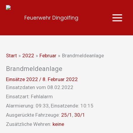
Zum
Inhalt
Feuerwehr Dingolfing
springen
Start
2022
Februar
Brandmeldeanlage
Brandmeldeanlage
Einsätze 2022
/
8. Februar 2022
Einsatzdaten vom 08.02.2022
Einsatzart: Fehlalarm
Alarmierung: 09:33, Einsatzende: 10:15
Ausgerückte Fahrzeuge:
25/1
,
30/1
Zusätzliche Wehren:
keine