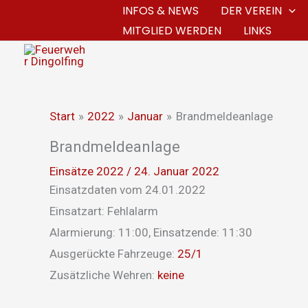
Zum
INFOS & NEWS
DER VEREIN
MITGLIED WERDEN
LINKS
Inhalt
springen
Start
2022
Januar
Brandmeldeanlage
Brandmeldeanlage
Einsätze 2022
/
24. Januar 2022
Einsatzdaten vom 24.01.2022
Einsatzart: Fehlalarm
Alarmierung: 11:00, Einsatzende: 11:30
Ausgerückte Fahrzeuge:
25/1
Zusätzliche Wehren:
keine