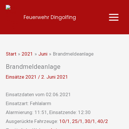
Zum
Inhalt
Feuerwehr Dingolfing
springen
Start
2021
Juni
Brandmeldeanlage
Brandmeldeanlage
Einsätze 2021
/
2. Juni 2021
Einsatzdaten vom 02.06.2021
Einsatzart: Fehlalarm
Alarmierung: 11:51, Einsatzende: 12:30
Ausgerückte Fahrzeuge:
10/1
,
25/1
,
30/1
,
40/2