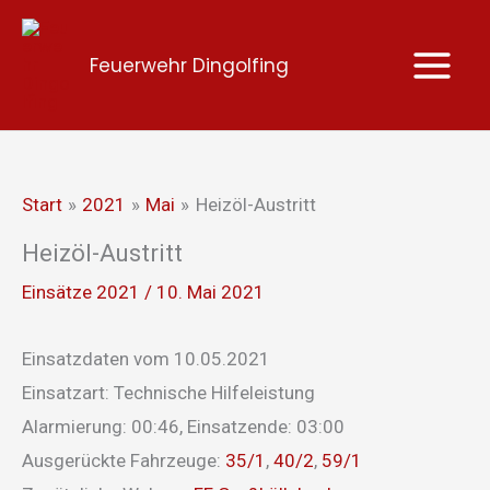
Zum
Inhalt
Feuerwehr Dingolfing
springen
Start
2021
Mai
Heizöl-Austritt
Heizöl-Austritt
Einsätze 2021
/
10. Mai 2021
Einsatzdaten vom 10.05.2021
Einsatzart: Technische Hilfeleistung
Alarmierung: 00:46, Einsatzende: 03:00
Ausgerückte Fahrzeuge:
35/1
,
40/2
,
59/1