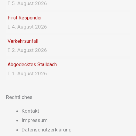
5. August 2026
m
First Responder
4. August 2026
Verkehrsunfall
2. August 2026
Abgedecktes Stalldach
1. August 2026
Rechtliches
Main
Kontakt
Menu
Impressum
Datenschutzerklärung