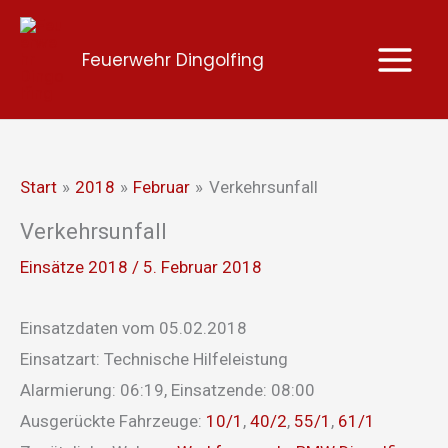
Zum
Inhalt
Feuerwehr Dingolfing
springen
Start
2018
Februar
Verkehrsunfall
Verkehrsunfall
Einsätze 2018
/
5. Februar 2018
Einsatzdaten vom 05.02.2018
Einsatzart: Technische Hilfeleistung
Alarmierung: 06:19, Einsatzende: 08:00
Ausgerückte Fahrzeuge:
10/1
,
40/2
,
55/1
,
61/1