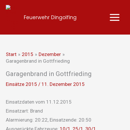
Zum
Inhalt
Feuerwehr Dingolfing
springen
Start
2015
Dezember
Garagenbrand in Gottfrieding
Garagenbrand in Gottfrieding
Einsätze 2015
/
11. Dezember 2015
Einsatzdaten vom 11.12.2015
Einsatzart: Brand
Alarmierung: 20:22, Einsatzende: 20:50
Ausgerückte Fahrzeuge:
10/1
,
25/1
,
30/1