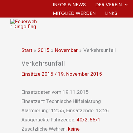
Zum
INFOS & NEWS
DER VEREIN
MITGLIED WERDEN
LINKS
Inhalt
springen
Start
2015
November
Verkehrsunfall
Verkehrsunfall
Einsätze 2015
/
19. November 2015
Einsatzdaten vom 19.11.2015
Einsatzart: Technische Hilfeleistung
Alarmierung: 12:55, Einsatzende: 13:26
Ausgerückte Fahrzeuge:
40/2
,
55/1
Zusätzliche Wehren:
keine