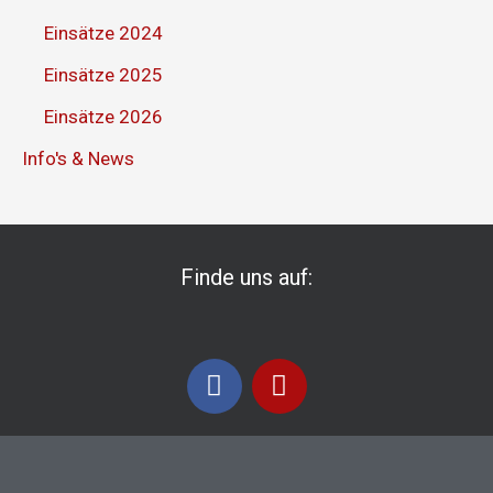
Einsätze 2024
Einsätze 2025
Einsätze 2026
Info's & News
Finde uns auf:
F
I
a
n
c
s
e
t
b
a