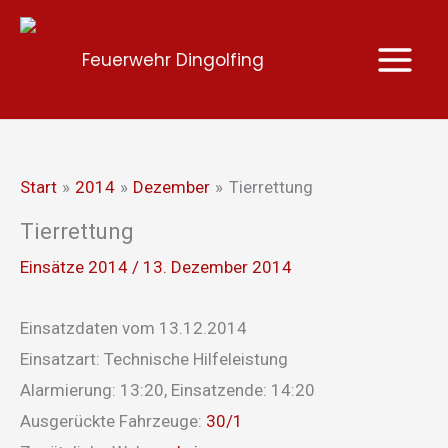
Zum
Inhalt
Feuerwehr Dingolfing
springen
Start
2014
Dezember
Tierrettung
Tierrettung
Einsätze 2014
/
13. Dezember 2014
Einsatzdaten vom 13.12.2014
Einsatzart: Technische Hilfeleistung
Alarmierung: 13:20, Einsatzende: 14:20
Ausgerückte Fahrzeuge:
30/1