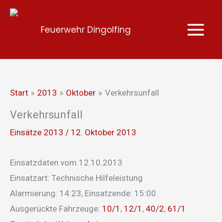
Zum
Inhalt
Feuerwehr Dingolfing
springen
Start
2013
Oktober
Verkehrsunfall
Verkehrsunfall
Einsätze 2013
/
12. Oktober 2013
Einsatzdaten vom 12.10.2013
Einsatzart: Technische Hilfeleistung
Alarmierung: 14:23, Einsatzende: 15:00
Ausgerückte Fahrzeuge:
10/1
,
12/1
,
40/2
,
61/1