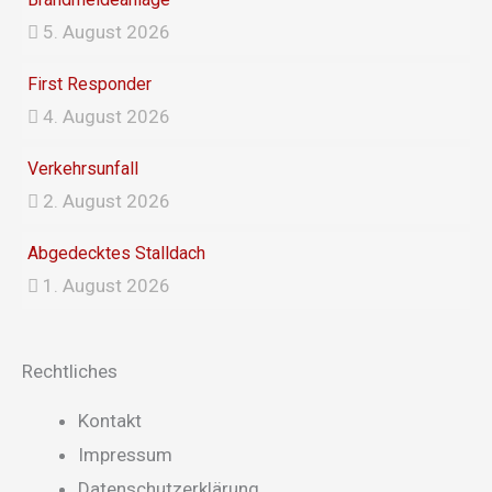
k
a
5. August 2026
m
First Responder
4. August 2026
Verkehrsunfall
2. August 2026
Abgedecktes Stalldach
1. August 2026
Rechtliches
Main
Kontakt
Menu
Impressum
Datenschutzerklärung