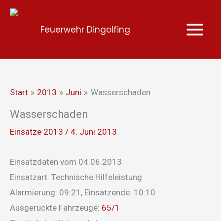
Zum
Inhalt
Feuerwehr Dingolfing
springen
Start
2013
Juni
Wasserschaden
Wasserschaden
Einsätze 2013
/
4. Juni 2013
Einsatzdaten vom 04.06.2013
Einsatzart: Technische Hilfeleistung
Alarmierung: 09:21, Einsatzende: 10:10
Ausgerückte Fahrzeuge:
65/1