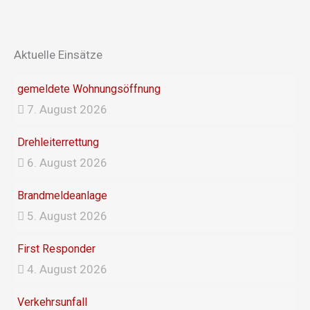
e
t
b
a
o
g
Aktuelle Einsätze
o
r
k
a
gemeldete Wohnungsöffnung
m
7. August 2026
Drehleiterrettung
6. August 2026
Brandmeldeanlage
5. August 2026
First Responder
4. August 2026
Verkehrsunfall