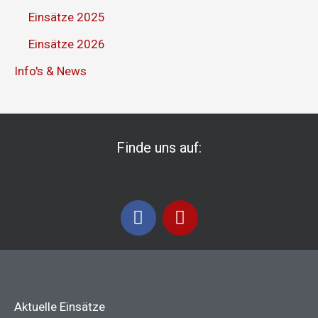
Einsätze 2025
Einsätze 2026
Info's & News
Finde uns auf:
F
I
a
n
c
s
e
t
b
a
o
g
Aktuelle Einsätze
o
r