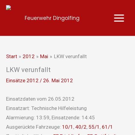
Zum
Inhalt
Feuerwehr Dingolfing
springen
Start
2012
Mai
LKW verunfallt
LKW verunfallt
Einsätze 2012
/
26. Mai 2012
Einsatzdaten vom 26.05.2012
Einsatzart: Technische Hilfeleistung
Alarmierung: 13:59, Einsatzende: 14:45
Ausgerückte Fahrzeuge:
10/1
,
40/2
,
55/1
,
61/1