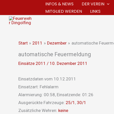
Zum
INFOS & NEWS
DER VEREIN
MITGLIED WERDEN
LINKS
Inhalt
springen
Start
2011
Dezember
automatische Feuerm
automatische Feuermeldung
Einsätze 2011
/
10. Dezember 2011
Einsatzdaten vom 10.12.2011
Einsatzart: Fehlalarm
Alarmierung: 00:58, Einsatzende: 01:26
Ausgerückte Fahrzeuge:
25/1
,
30/1
Zusätzliche Wehren:
keine