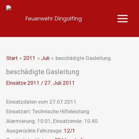
Zum
Inhalt
Feuerwehr Dingolfing
springen
Start
2011
Juli
beschädigte Gasleitung
beschädigte Gasleitung
Einsätze 2011
/
27. Juli 2011
Einsatzdaten vom 27.07.2011
Einsatzart: Technische Hilfeleistung
Alarmierung: 10:01, Einsatzende: 10:40
Ausgerückte Fahrzeuge:
12/1