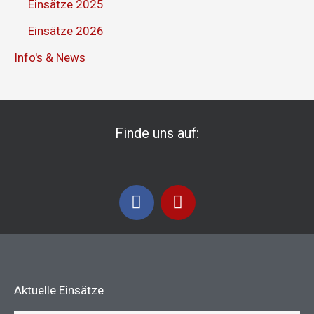
Einsätze 2025
Einsätze 2026
Info's & News
Finde uns auf:
F
I
a
n
c
s
e
t
b
a
o
g
Aktuelle Einsätze
o
r