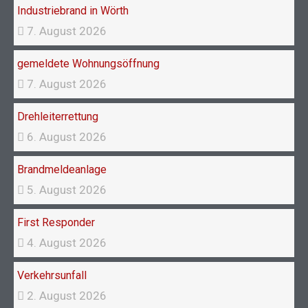
k
a
Industriebrand in Wörth
m
7. August 2026
gemeldete Wohnungsöffnung
7. August 2026
Drehleiterrettung
6. August 2026
Brandmeldeanlage
5. August 2026
First Responder
4. August 2026
Verkehrsunfall
2. August 2026