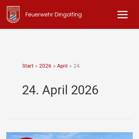
Zum
Feuerwehr Dingolfing
Inhalt
springen
Start
2026
April
24.
24. April 2026
Brandmeldeanlage