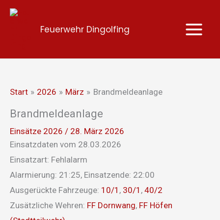
Zum
Inhalt
Feuerwehr Dingolfing
springen
Start
2026
März
Brandmeldeanlage
Brandmeldeanlage
Einsätze 2026
/
28. März 2026
Einsatzdaten vom 28.03.2026
Einsatzart: Fehlalarm
Alarmierung: 21:25, Einsatzende: 22:00
Ausgerückte Fahrzeuge:
10/1
,
30/1
,
40/2
Zusätzliche Wehren:
FF Dornwang
,
FF Höfen