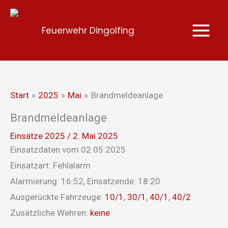
Zum
Inhalt
Feuerwehr Dingolfing
springen
Start
2025
Mai
Brandmeldeanlage
Brandmeldeanlage
Einsätze 2025
/
2. Mai 2025
Einsatzdaten vom 02.05.2025
Einsatzart: Fehlalarm
Alarmierung: 16:52, Einsatzende: 18:20
Ausgerückte Fahrzeuge:
10/1
,
30/1
,
40/1
,
40/2
Zusätzliche Wehren:
keine