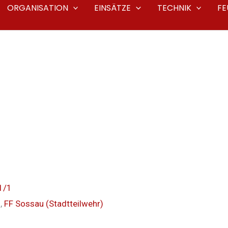
ORGANISATION
EINSÄTZE
TECHNIK
F
1/1
g
,
FF Sossau (Stadtteilwehr)