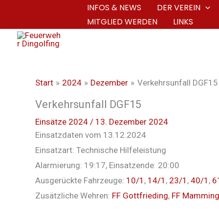
Zum
INFOS & NEWS
DER VEREIN
MITGLIED WERDEN
LINKS
Inhalt
springen
Start
2024
Dezember
Verkehrsunfall DGF15
Verkehrsunfall DGF15
Einsätze 2024
/
13. Dezember 2024
Einsatzdaten vom 13.12.2024
Einsatzart: Technische Hilfeleistung
Alarmierung: 19:17, Einsatzende: 20:00
Ausgerückte Fahrzeuge:
10/1
,
14/1
,
23/1
,
40/1
,
6
Zusätzliche Wehren:
FF Gottfrieding
,
FF Mammin