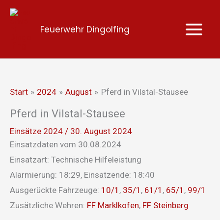
Zum
Inhalt
Feuerwehr Dingolfing
springen
Start
2024
August
Pferd in Vilstal-Stausee
Pferd in Vilstal-Stausee
Einsätze 2024
/
30. August 2024
Einsatzdaten vom 30.08.2024
Einsatzart: Technische Hilfeleistung
Alarmierung: 18:29, Einsatzende: 18:40
Ausgerückte Fahrzeuge:
10/1
,
35/1
,
61/1
,
65/1
,
99/1
Zusätzliche Wehren:
FF Marklkofen
,
FF Steinberg