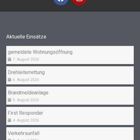
a
n
c
s
e
t
b
a
o
g
Aktuelle Einsätze
o
r
k
a
gemeldete Wohnungsöffnung
m
7. August 2026
Drehleiterrettung
6. August 2026
Brandmeldeanlage
5. August 2026
First Responder
4. August 2026
Verkehrsunfall