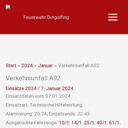
Zum
Main
Inhalt
Menu
Feuerwehr Dingolfing
springen
Start
2024
Januar
Verkehrsunfall A92
Verkehrsunfall A92
Einsätze 2024
/
7. Januar 2024
Einsatzdaten vom 07.01.2024
Einsatzart: Technische Hilfeleistung
Alarmierung: 20:24, Einsatzende: 22:45
Ausgerückte Fahrzeuge:
10/1
,
14/1
,
25/1
,
40/1
,
61/1
,