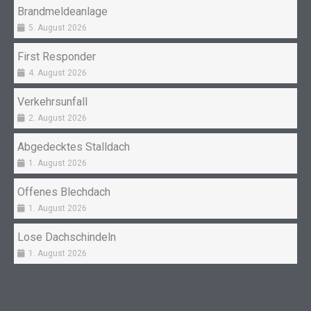
k
a
Brandmeldeanlage
m
5. August 2026
First Responder
4. August 2026
Verkehrsunfall
2. August 2026
Abgedecktes Stalldach
1. August 2026
Offenes Blechdach
1. August 2026
Lose Dachschindeln
1. August 2026