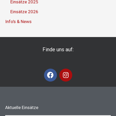
Einsätze 2025
Einsätze 2026
Info's & News
Finde uns auf:
F
I
a
n
c
s
e
t
b
a
o
g
Aktuelle Einsätze
o
r