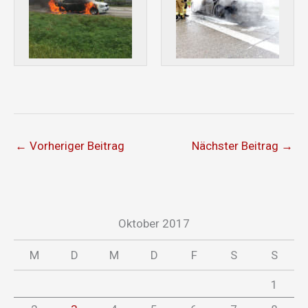
←
Vorheriger Beitrag
Nächster Beitrag
→
Oktober 2017
M
D
M
D
F
S
S
1